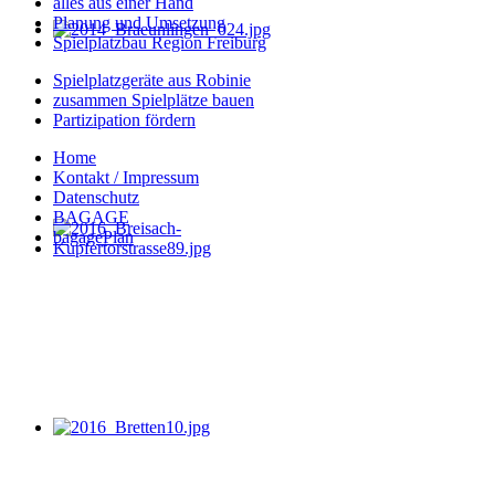
alles aus einer Hand
Planung und Umsetzung
Spielplatzbau Region Freiburg
Spielplatzgeräte aus Robinie
zusammen Spielplätze bauen
Partizipation fördern
Home
Kontakt / Impressum
Datenschutz
BAGAGE
bagagePlan